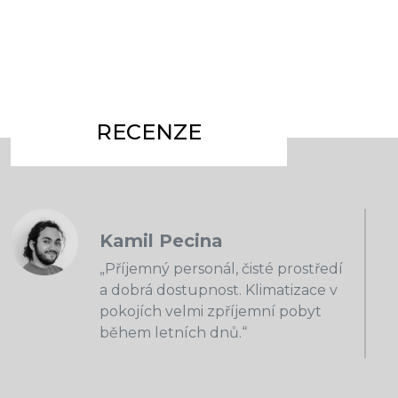
RECENZE
Kamil Pecina
„Příjemný personál, čisté prostředí
a dobrá dostupnost. Klimatizace v
pokojích velmi zpříjemní pobyt
během letních dnů.“