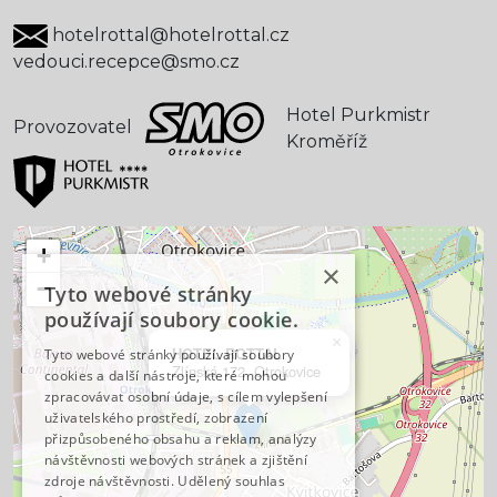
hotelrottal@hotelrottal.cz
vedouci.recepce@smo.cz
Hotel Purkmistr
Provozovatel
Kroměříž
+
×
−
Tyto webové stránky
používají soubory cookie.
×
HOTEL ROTTAL
Tyto webové stránky používají soubory
Zlínská 172, Otrokovice
cookies a další nástroje, které mohou
zpracovávat osobní údaje, s cílem vylepšení
uživatelského prostředí, zobrazení
přizpůsobeného obsahu a reklam, analýzy
návštěvnosti webových stránek a zjištění
zdroje návštěvnosti. Udělený souhlas